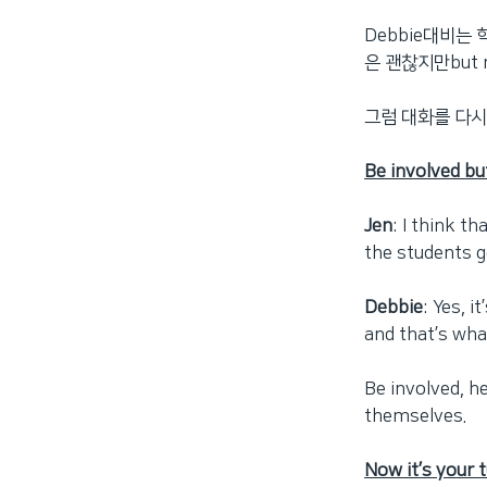
Debbie대비는
은 괜찮지만but 
그럼 대화를 다시 들어
Be involved bu
Jen
: I think t
the students g
Debbie
: Yes, 
and that’s wha
Be involved, he
themselves.
Now it’s your tu