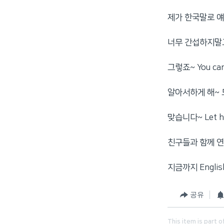
제가 한국말로 얘
너무 간섭하지말
그렇죠~ You can b
알아서하게 해~
맞습니다~ Let her 
친구들과 함께 연
지금까지 Englis
공유
This item is part o