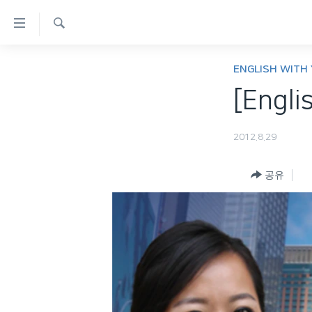
연
결
검
가
한반도
색
ENGLISH WITH
능
세계
[Engli
링
VOD
크
2012.8.29
라디오
메
프로그램
인
공유
콘
주파수 안내
텐
츠
로
이
동
메
인