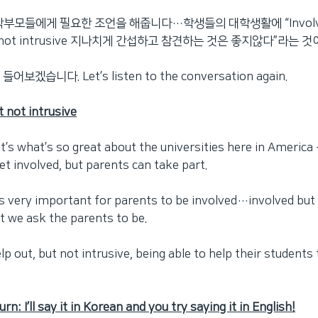
 학부모들에게 필요한 조언을 해줍니다…학생들의 대학생활에 “Invol
not intrusive 지나치게 간섭하고 참견하는 것은 좋지않다”라는 것
보겠습니다. Let’s listen to the conversation again.
t not intrusive
hat’s what’s so great about the universities here in America 
et involved, but parents can take part.
it’s very important for parents to be involved…involved but
t we ask the parents to be.
lp out, but not intrusive, being able to help their students 
rn: I’ll say it in Korean and you try saying it in English!