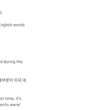
다
 English words
d during the
대부분의 미국 대
t time, it’s
arents were!