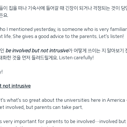
이 집을 떠나 기숙사에 들어갈 때 긴장이 되거나 걱정되는 것이 당
든요.
ho I mentioned yesterday, is someone who is very familiar
 life. She gives a good advice to the parents. Let’s listen!
현인
be involved but not intrusive
가 어떻게 쓰이는 지 알아보기 
대화한 것을 먼저 들려드릴게요. Listen carefully!
y!
t not intrusive
hat’s what’s so great about the universities here in America 
et involved, but parents can take part.
it’s very important for parents to be involved…involved but