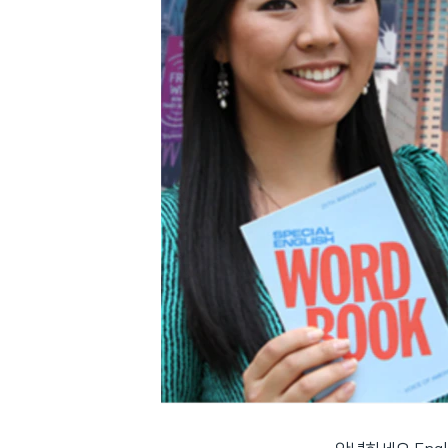
네
비
게
이
션
으
로
이
동
검
색
으
로
이
등