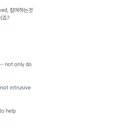
ved, 참여하는것
이죠?
-- not only do
 not intrusive
to help