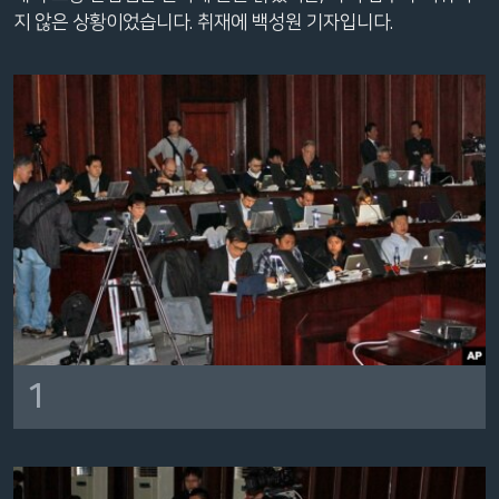
네
지 않은 상황이었습니다. 취재에 백성원 기자입니다.
비
게
이
션
으
로
이
동
검
색
으
로
이
1
등