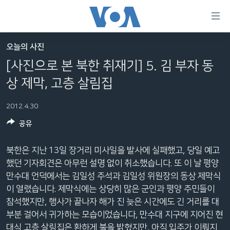
연
결
가
오늘의 사진
한반도
능
[사진으로 본 북한 취재기] 5. 김 부자 동
세계
링
상 제막, 고층 살림집
VOD
크
2012.4.30
라디오
메
인
공유
프로그램
콘
FOLLOW US
주파수 안내
텐
북한은 지난 13일 장거리 미사일을 발사에 실패했고, 당일 예고
츠
했던 기자회견은 아무런 설명 없이 취소했습니다. 또 이 날 평양
로
만수대 언덕에서는 김일성 주석과 김일성 위원장의 동상 제막식
언어 선택
이
이 열렸습니다. 제막식에는 상당히 많은 군인과 평양 주민들이
동
참석했지만, 행사가 끝나자 해가 진 늦은 시간에도 긴 거리를 대
메
부분 걸어서 귀가하는 모습이었습니다, 만수대 지구에 지어진 현
인
대식 고층 살림집은 환하게 불을 밝혔지만, 아직 입주가 이뤄지