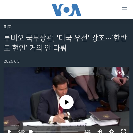
연
결
가
미국
한반도
능
루비오 국무장관, '미국 우선' 강조…‘한반
세계
링
도 현안’ 거의 안 다뤄
VOD
크
2026.6.3
라디오
메
인
프로그램
콘
FOLLOW US
주파수 안내
텐
츠
로
No media source currently available
언어 선택
이
동
메
인
Auto
0:00
2:21