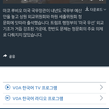
네
240p
다운로드
비
마코 루비오 미국 국무장관이 내년도 국무부 예산
360p
게
안을 놓고 상원 외교위원회와 하원 세출위원회 청
이
문회에 잇따라 출석했습니다. 트럼프 행정부의 '미국 우선' 외교
480p
Auto
240p
360p
480p
션
기조가 거듭 강조된 가운데, 한반도 문제는 청문회의 주요 의제
720p
으
로 다뤄지지 않았습니다.
720p
1080p
로
1080p
이
동
공유
검
색
으
로
이
VOA 한국어 TV 프로그램
등
VOA 한국어 라디오 프로그램