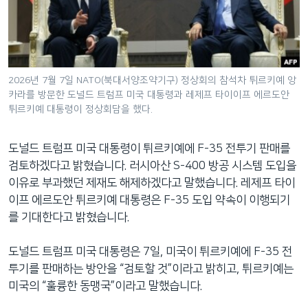
네
비
게
이
션
2026년 7월 7일 NATO(북대서양조약기구) 정상회의 참석차 튀르키예 앙
카라를 방문한 도널드 트럼프 미국 대통령과 레제프 타이이프 에르도안
으
튀르키예 대통령이 정상회담을 했다.
로
이
도널드 트럼프 미국 대통령이 튀르키예에 F-35 전투기 판매를
동
검토하겠다고 밝혔습니다. 러시아산 S-400 방공 시스템 도입을
검
이유로 부과했던 제재도 해제하겠다고 말했습니다. 레제프 타이
색
이프 에르도안 튀르키예 대통령은 F-35 도입 약속이 이행되기
으
를 기대한다고 밝혔습니다.
로
이
도널드 트럼프 미국 대통령은 7일, 미국이 튀르키예에 F-35 전
등
투기를 판매하는 방안을 “검토할 것”이라고 밝히고, 튀르키예는
미국의 “훌륭한 동맹국”이라고 말했습니다.