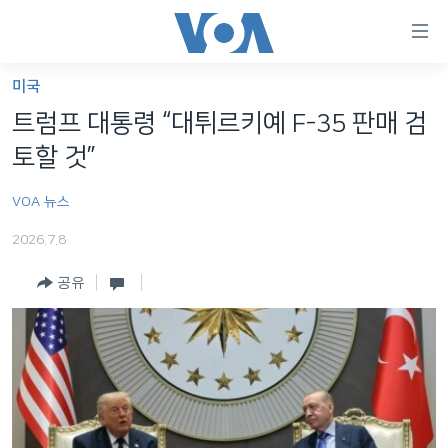
연
결
가
미국
한반도
능
트럼프 대통령 “대튀르키예 F-35 판매 검
세계
링
토할 것”
VOD
크
VOA 뉴스
라디오
메
인
2026.7.8
프로그램
콘
FOLLOW US
공유
주파수 안내
텐
츠
로
언어 선택
이
동
메
인