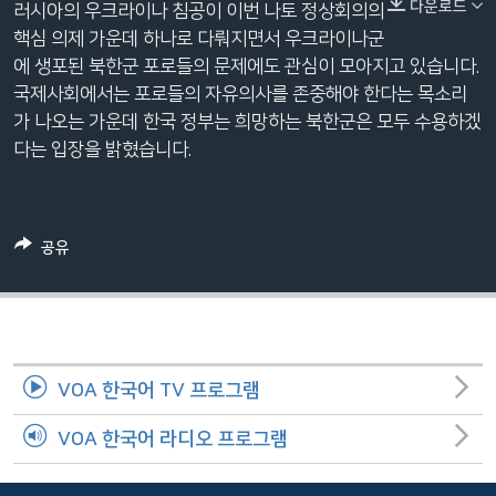
다운로드
러시아의 우크라이나 침공이 이번 나토 정상회의의
네
360p
핵심 의제 가운데 하나로 다뤄지면서 우크라이나군
비
에 생포된 북한군 포로들의 문제에도 관심이 모아지고 있습니다.
게
480p
Auto
240p
360p
480p
국제사회에서는 포로들의 자유의사를 존중해야 한다는 목소리
이
720p
가 나오는 가운데 한국 정부는 희망하는 북한군은 모두 수용하겠
션
720p
1080p
다는 입장을 밝혔습니다.
1080p
으
로
이
동
공유
검
색
으
로
이
VOA 한국어 TV 프로그램
등
VOA 한국어 라디오 프로그램