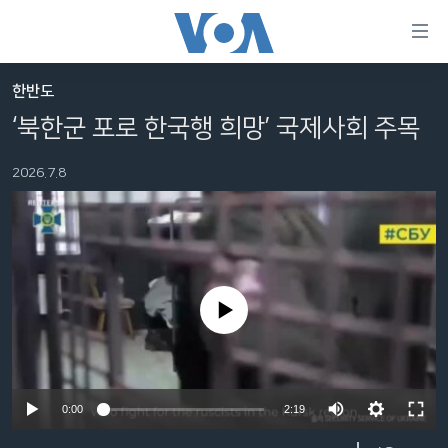
연
결
가
한반도
한반도
능
‘북한군 포로 한국행 희망’ 국제사회 주목
세계
링
2026.7.8
VOD
크
라디오
메
인
프로그램
콘
FOLLOW US
주파수 안내
텐
No media source currently available
츠
로
언어 선택
이
동
Auto
0:00
2:19
메
인
240p