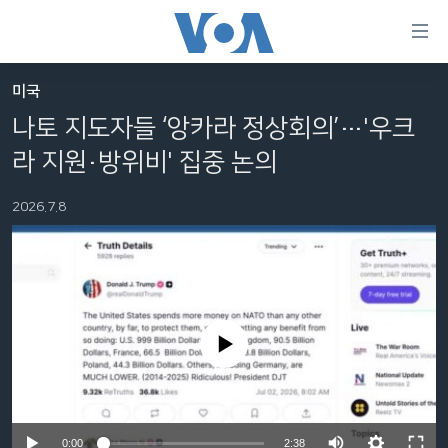
연
결
가
미국
한반도
능
나토 지도자들 ‘앙카라 정상회의’…'우크
세계
링
라 지원·방위비' 집중 논의
VOD
크
2026.7.8
라디오
메
인
프로그램
콘
FOLLOW US
주파수 안내
텐
츠
로
No media source currently available
언어 선택
이
동
메
인
Auto
0:00
2:38