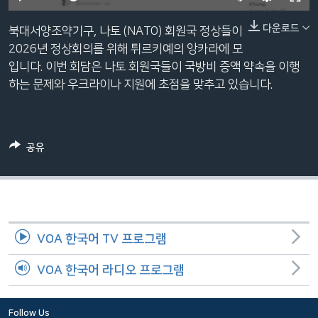
네
240p
다운로드
비
북대서양조약기구, 나토 (NATO) 회원국 정상들이
360p
게
2026년 정상회의를 위해 튀르키예의 앙카라에 모
이
입니다. 이번 회담은 나토 회원국들이 국방비 증액 약속을 이행
480p
Auto
240p
360p
480p
션
하는 문제와 우크라이나 지원에 초점을 맞추고 있습니다.
720p
으
720p
1080p
로
1080p
이
공유
동
검
색
으
로
VOA 한국어 TV 프로그램
이
등
VOA 한국어 라디오 프로그램
Follow Us