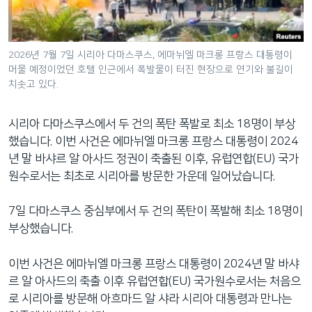
네
비
게
2026년 7월 7일 시리아 다마스쿠스, 에마뉘엘 마크롱 프랑스 대통령이
이
머물 예정이었던 호텔 인근에서 폭발물이 터진 현장으로 연기와 불길이
션
치솟고 있다.
으
로
시리아 다마스쿠스에서 두 건의 폭탄 폭발로 최소 18명이 부상
이
했습니다. 이번 사건은 에마뉘엘 마크롱 프랑스 대통령이 2024
동
년 말 바샤르 알 아사드 정권이 축출된 이후, 유럽연합(EU) 국가
검
원수로서는 최초로 시리아를 방문한 가운데 일어났습니다.
색
으
7일 다마스쿠스 중심부에서 두 건의 폭탄이 폭발해 최소 18명이
로
부상했습니다.
이
등
이번 사건은 에마뉘엘 마크롱 프랑스 대통령이 2024년 말 바샤
르 알 아사드의 축출 이후 유럽연합(EU) 국가원수로서는 처음으
로 시리아를 방문해 아흐마드 알 샤라 시리아 대통령과 만나는