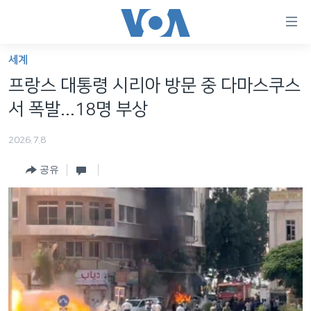
연
결
가
세계
한반도
능
프랑스 대통령 시리아 방문 중 다마스쿠스
세계
링
서 폭발...18명 부상
VOD
크
2026.7.8
라디오
메
인
공유
프로그램
콘
FOLLOW US
주파수 안내
텐
츠
로
언어 선택
이
동
메
인