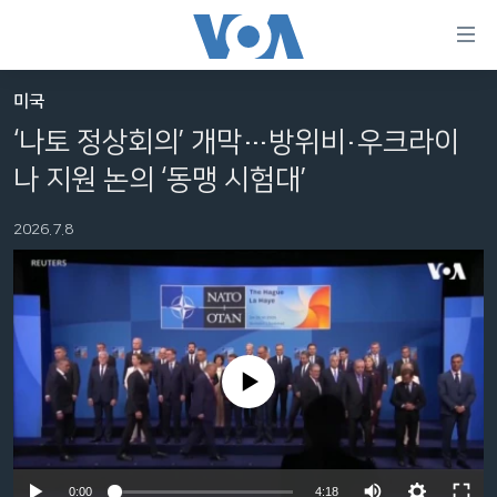
연
결
가
미국
한반도
능
‘나토 정상회의’ 개막…방위비·우크라이
세계
링
나 지원 논의 ‘동맹 시험대’
VOD
크
2026.7.8
라디오
메
인
프로그램
콘
FOLLOW US
주파수 안내
텐
츠
로
No media source currently available
언어 선택
이
동
메
인
Auto
0:00
4:18