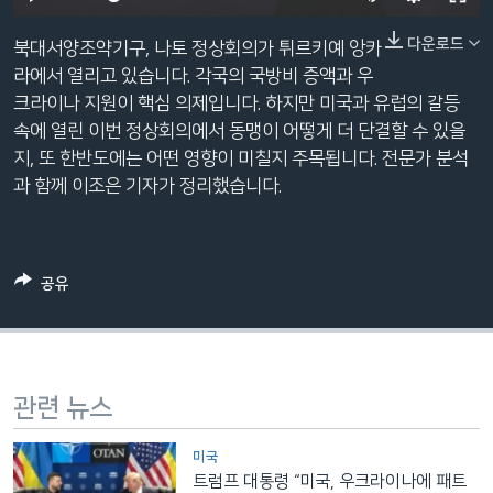
네
240p
다운로드
비
북대서양조약기구, 나토 정상회의가 튀르키예 앙카
360p
게
라에서 열리고 있습니다. 각국의 국방비 증액과 우
이
크라이나 지원이 핵심 의제입니다. 하지만 미국과 유럽의 갈등
480p
Auto
240p
360p
480p
션
속에 열린 이번 정상회의에서 동맹이 어떻게 더 단결할 수 있을
720p
으
지, 또 한반도에는 어떤 영향이 미칠지 주목됩니다. 전문가 분석
720p
1080p
로
과 함께 이조은 기자가 정리했습니다.
1080p
이
동
검
공유
색
으
로
이
등
관련 뉴스
미국
트럼프 대통령 “미국, 우크라이나에 패트