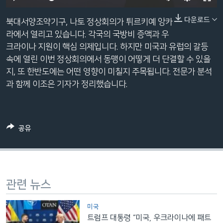
네
240p
다운로드
비
북대서양조약기구, 나토 정상회의가 튀르키예 앙카
360p
게
라에서 열리고 있습니다. 각국의 국방비 증액과 우
이
크라이나 지원이 핵심 의제입니다. 하지만 미국과 유럽의 갈등
480p
Auto
240p
360p
480p
션
속에 열린 이번 정상회의에서 동맹이 어떻게 더 단결할 수 있을
720p
으
지, 또 한반도에는 어떤 영향이 미칠지 주목됩니다. 전문가 분석
720p
1080p
로
과 함께 이조은 기자가 정리했습니다.
1080p
이
동
검
공유
색
으
로
이
등
관련 뉴스
미국
트럼프 대통령 “미국, 우크라이나에 패트