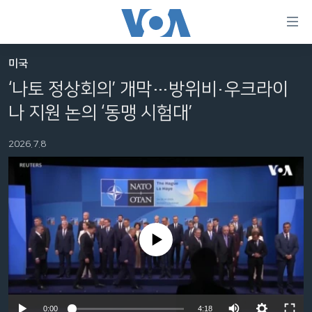
연
결
가
미국
한반도
능
‘나토 정상회의’ 개막…방위비·우크라이
세계
링
나 지원 논의 ‘동맹 시험대’
VOD
크
2026.7.8
라디오
메
인
프로그램
콘
FOLLOW US
주파수 안내
텐
츠
로
No media source currently available
언어 선택
이
동
메
인
Auto
0:00
4:18