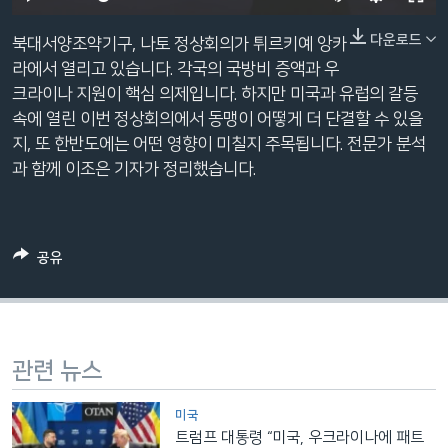
네
240p
다운로드
비
북대서양조약기구, 나토 정상회의가 튀르키예 앙카
360p
게
라에서 열리고 있습니다. 각국의 국방비 증액과 우
이
크라이나 지원이 핵심 의제입니다. 하지만 미국과 유럽의 갈등
480p
Auto
240p
360p
480p
션
속에 열린 이번 정상회의에서 동맹이 어떻게 더 단결할 수 있을
720p
으
지, 또 한반도에는 어떤 영향이 미칠지 주목됩니다. 전문가 분석
720p
1080p
로
과 함께 이조은 기자가 정리했습니다.
1080p
이
동
검
공유
색
으
로
이
등
관련 뉴스
미국
트럼프 대통령 “미국, 우크라이나에 패트