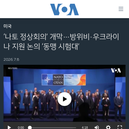
연
결
가
미국
한반도
능
‘나토 정상회의’ 개막…방위비·우크라이
세계
링
나 지원 논의 ‘동맹 시험대’
VOD
크
2026.7.8
라디오
메
인
프로그램
콘
FOLLOW US
주파수 안내
텐
츠
로
No media source currently available
언어 선택
이
동
메
인
Auto
0:00
4:18