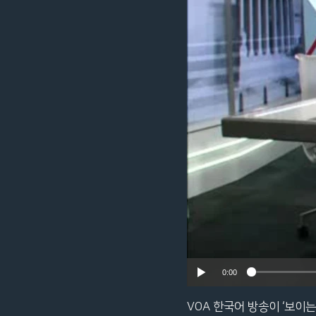
네
비
게
이
션
으
로
이
동
검
색
으
로
이
등
0:00
VOA 한국어 방송이 ‘보이