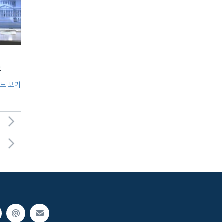
오
드 보기