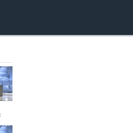
360p
480p
720p
1080p
480p
오