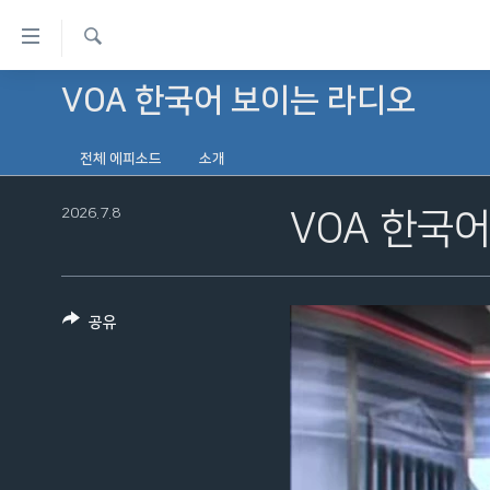
연
결
검
가
VOA 한국어 보이는 라디오
한반도
색
능
세계
링
전체 에피소드
소개
VOD
크
2026.7.8
VOA 한국
라디오
메
프로그램
인
콘
주파수 안내
텐
공유
츠
로
이
동
메
인