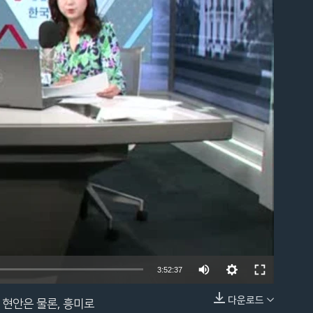
able
Auto
3:52:37
240p
다운로드
 현안은 물론, 흥미로
EMBED