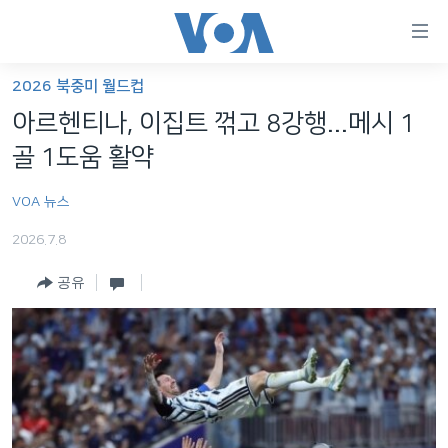
연
결
가
2026 북중미 월드컵
한반도
능
아르헨티나, 이집트 꺾고 8강행...메시 1
세계
링
골 1도움 활약
VOD
크
VOA 뉴스
라디오
메
인
2026.7.8
프로그램
콘
FOLLOW US
공유
주파수 안내
텐
츠
로
언어 선택
이
동
메
인