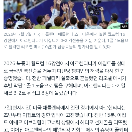
네
비
게
이
션
2026년 7월 7일 미국 애틀랜타 애틀랜타 스타디움에서 열린 월드컵 16
강전에서 아르헨티나가 이집트에 3-2 역전승을 거둔 가운데, 1골 1도움으
으
로 활약한 리오넬 메시(10번)가 팀동료들의 헹가래를 받고 있다.
로
이
2026 북중미 월드컵 16강전에서 아르헨티나가 이집트를 상대
동
로 극적인 역전승을 거두며 디펜딩 챔피언의 저력을 다시 한 번
검
증명했습니다. 전반 페널티킥 실축으로 흔들렸던 리오넬 메시가
색
후반 막판 1골 1도움으로 팀을 구해내며, 아르헨티나는 0-2 열
으
세를 3-2로 뒤집고 8강에 올랐습니다.
로
이
7일(현지시간) 미국 애틀랜타에서 열린 경기에서 아르헨티나는
등
초반부터 이집트의 강한 압박에 고전했습니다. 전반 15분, 이집
트 야세르 이브라힘이 코너킥 상황에서 헤더로 선제골을 터뜨렸
고, 이어진 아르헨티나의 페널티킥 기회는 메시의 슈팅이 골키퍼