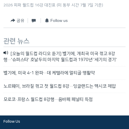
2026 피파 월드컵 16강 대진표 (미 동부 시간 7월 7일 기준)
공유
Follow us
관련 뉴스
[오늘의 월드컵 라디오 듣기] 벨기에, 개최국 미국 꺾고 8강
행…'슈퍼스타' 호날두의 마지막 월드컵과 1970년 '세기의 경기'
벨기에, 미국 4-1 완파…데 케텔라에 멀티골 맹활약
노르웨이, 브라질 꺾고 첫 월드컵 8강…잉글랜드는 멕시코 제압
모로코·프랑스 월드컵 8강행…음바페 페널티 득점
Follow Us