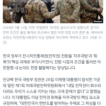
네
비
게
이
션
2026년 3월 14일, 미한 연합훈련 ‘프리덤 실드(FS)’의 일환으로 경기도
연천 민간인 출입 통제선 부근에서 열린 미한 연합 도하 훈련 중, 제이비어
으
브런슨 미한연합사령관이 미군 장병과 악수하며 격려하고 있다. (자료 사
로
진)
이
동
한국 정부가 전시작전통제권(전작권) 전환을 ‘자주국방’과 ‘회
검
복’의 핵심 과제로 부각시키면서, 전환 시점과 조건을 둘러싼 미
색
한동맹 내 논의도 한층 활발해지는 양상입니다.
으
로
안규백 한국 국방부 장관은 26일 이재명 대통령이 참석한 가운
이
데 열린 제1회 미래국방전략위원회에서 “내일 전작권이 회수되
등
더라도 우리가 스스로 지키는 데는 크게 문제가 없다”고 말했습
니다. 이 대통령도 이날 전작권 회복을 자주국방의 핵심 요소로
규정하며, “대한민국이 한반도를 방어하는 주체로 그 위상을 더