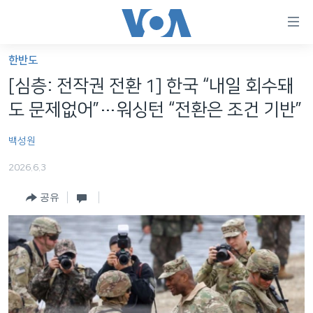
연
결
가
한반도
한반도
능
[심층: 전작권 전환 1] 한국 “내일 회수돼
세계
링
도 문제없어”…워싱턴 “전환은 조건 기반”
VOD
크
백성원
라디오
메
인
2026.6.3
프로그램
콘
FOLLOW US
공유
주파수 안내
텐
츠
로
언어 선택
이
동
메
인